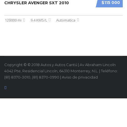
$115 000
CHRYSLER AVENGER SXT 2010
120000 mi
9.4 KMS/L
Automatica
Copyright © © 2018 Autos y Autos Cantú | Av Abraham Lincoln
4042 Pte, Residencial Lincoln, 64310 Monterrey, N.L. | Teléfono:
(81) 8370-3010, (81) 8370-0990 | Aviso de privacidad