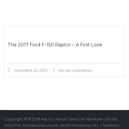
The 2017 Ford F-150 Raptor – A First Look
noviembre 23, 2015
No hay comentarios
Copyright © © 2018 Autos y Autos Cantú | Av Abraham Lincoln
4042 Pte, Residencial Lincoln, 64310 Monterrey, N.L. | Teléfono: