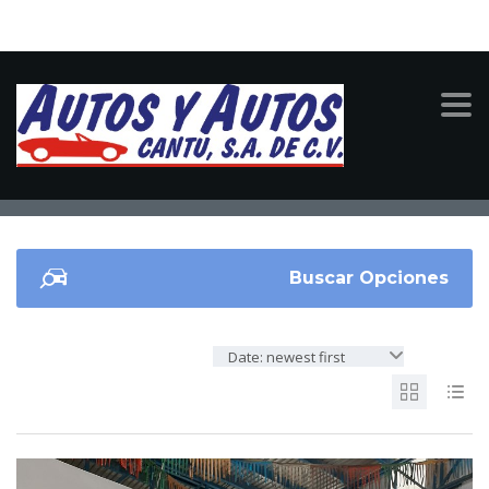
CX7
Buscar Opciones
Date: newest first