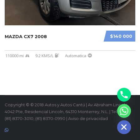
$140 000
MAZDA CX7 2008
110000 mi
9.2 KMS/L
Automatica
Copyright © © 2018 Autos y Autos Cantú | Av Abraham Lincoln
4042 Pte, Residencial Lincoln, 64310 Monterrey, N.L. | Teléfono:
HIDE CHATY
(81) 8370-3010, (81) 8370-0990 | Aviso de privacidad